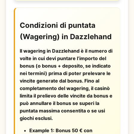
Condizioni di puntata
(Wagering) in Dazzlehand
Il wagering in Dazzlehand è il numero di
volte in cui devi puntare l’importo del
bonus (o bonus + deposito, se indicato
nei termini) prima di poter prelevare le
vincite generate dal bonus. Fino al
completamento del wagering, il casinò
limita il prelievo delle vincite da bonus e
può annullare il bonus se superi la
puntata massima consentita o se usi
giochi esclusi.
Example 1:
Bonus 50 € con