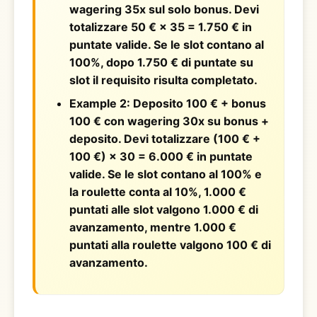
wagering 35x sul solo bonus. Devi
totalizzare 50 € × 35 = 1.750 € in
puntate valide. Se le slot contano al
100%, dopo 1.750 € di puntate su
slot il requisito risulta completato.
Example 2:
Deposito 100 € + bonus
100 € con wagering 30x su bonus +
deposito. Devi totalizzare (100 € +
100 €) × 30 = 6.000 € in puntate
valide. Se le slot contano al 100% e
la roulette conta al 10%, 1.000 €
puntati alle slot valgono 1.000 € di
avanzamento, mentre 1.000 €
puntati alla roulette valgono 100 € di
avanzamento.