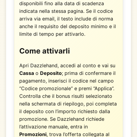
disponibili fino alla data di scadenza
indicata nella stessa pagina. Se il codice
arriva via email, il testo include di norma
anche il requisito del deposito minimo e il
limite di tempo per attivarlo.
Come attivarli
Apri Dazzlehand, accedi al conto e vai su
Cassa
o
Deposito
; prima di confermare il
pagamento, inserisci il codice nel campo
“Codice promozionale” e premi “Applica”.
Controlla che il bonus risulti selezionato
nella schermata di riepilogo, poi completa
il deposito con l’importo richiesto dalla
promozione. Se Dazzlehand richiede
l’attivazione manuale, entra in
Promozioni
, trova l’offerta collegata al