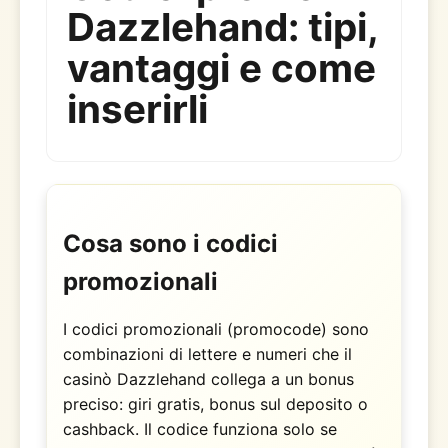
Dazzlehand: tipi,
vantaggi e come
inserirli
Cosa sono i codici
promozionali
I codici promozionali (promocode) sono
combinazioni di lettere e numeri che il
casinò Dazzlehand collega a un bonus
preciso: giri gratis, bonus sul deposito o
cashback. Il codice funziona solo se