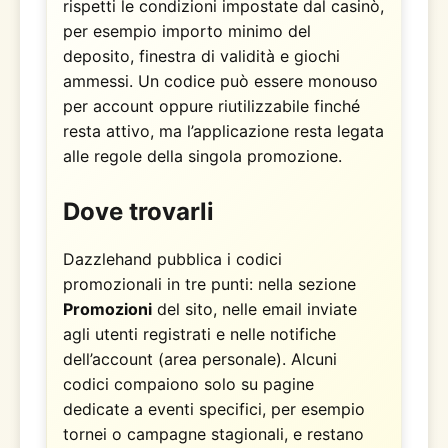
rispetti le condizioni impostate dal casinò,
per esempio importo minimo del
deposito, finestra di validità e giochi
ammessi. Un codice può essere monouso
per account oppure riutilizzabile finché
resta attivo, ma l’applicazione resta legata
alle regole della singola promozione.
Dove trovarli
Dazzlehand pubblica i codici
promozionali in tre punti: nella sezione
Promozioni
del sito, nelle email inviate
agli utenti registrati e nelle notifiche
dell’account (area personale). Alcuni
codici compaiono solo su pagine
dedicate a eventi specifici, per esempio
tornei o campagne stagionali, e restano