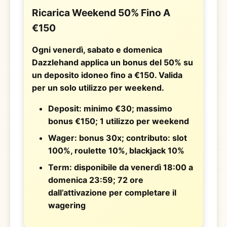
Ricarica Weekend 50% Fino A
€150
Ogni venerdì, sabato e domenica
Dazzlehand applica un bonus del 50% su
un deposito idoneo fino a €150. Valida
per un solo utilizzo per weekend.
Deposit:
minimo €30; massimo
bonus €150; 1 utilizzo per weekend
Wager:
bonus 30x; contributo: slot
100%, roulette 10%, blackjack 10%
Term:
disponibile da venerdì 18:00 a
domenica 23:59; 72 ore
dall’attivazione per completare il
wagering