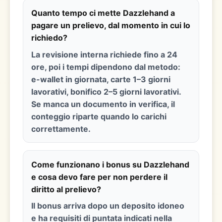
Quanto tempo ci mette Dazzlehand a
pagare un prelievo, dal momento in cui lo
richiedo?
La revisione interna richiede fino a 24
ore, poi i tempi dipendono dal metodo:
e-wallet in giornata, carte 1–3 giorni
lavorativi, bonifico 2–5 giorni lavorativi.
Se manca un documento in verifica, il
conteggio riparte quando lo carichi
correttamente.
Come funzionano i bonus su Dazzlehand
e cosa devo fare per non perdere il
diritto al prelievo?
Il bonus arriva dopo un deposito idoneo
e ha requisiti di puntata indicati nella