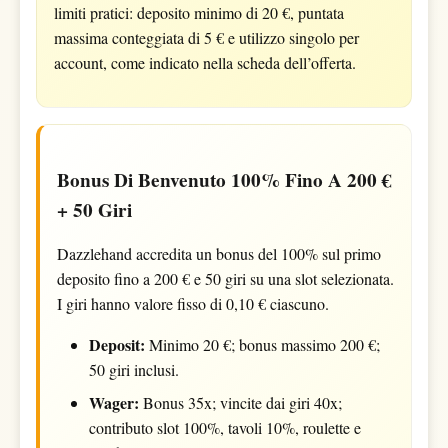
limiti pratici: deposito minimo di 20 €, puntata
massima conteggiata di 5 € e utilizzo singolo per
account, come indicato nella scheda dell’offerta.
Bonus Di Benvenuto 100% Fino A 200 €
+ 50 Giri
Dazzlehand accredita un bonus del 100% sul primo
deposito fino a 200 € e 50 giri su una slot selezionata.
I giri hanno valore fisso di 0,10 € ciascuno.
Deposit:
Minimo 20 €; bonus massimo 200 €;
50 giri inclusi.
Wager:
Bonus 35x; vincite dai giri 40x;
contributo slot 100%, tavoli 10%, roulette e