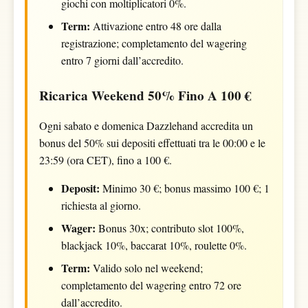
giochi con moltiplicatori 0%.
Term:
Attivazione entro 48 ore dalla
registrazione; completamento del wagering
entro 7 giorni dall’accredito.
Ricarica Weekend 50% Fino A 100 €
Ogni sabato e domenica Dazzlehand accredita un
bonus del 50% sui depositi effettuati tra le 00:00 e le
23:59 (ora CET), fino a 100 €.
Deposit:
Minimo 30 €; bonus massimo 100 €; 1
richiesta al giorno.
Wager:
Bonus 30x; contributo slot 100%,
blackjack 10%, baccarat 10%, roulette 0%.
Term:
Valido solo nel weekend;
completamento del wagering entro 72 ore
dall’accredito.