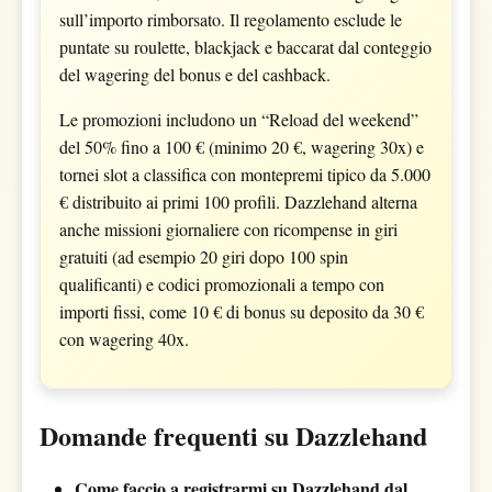
sull’importo rimborsato. Il regolamento esclude le
puntate su roulette, blackjack e baccarat dal conteggio
del wagering del bonus e del cashback.
Le promozioni includono un “Reload del weekend”
del 50% fino a 100 € (minimo 20 €, wagering 30x) e
tornei slot a classifica con montepremi tipico da 5.000
€ distribuito ai primi 100 profili. Dazzlehand alterna
anche missioni giornaliere con ricompense in giri
gratuiti (ad esempio 20 giri dopo 100 spin
qualificanti) e codici promozionali a tempo con
importi fissi, come 10 € di bonus su deposito da 30 €
con wagering 40x.
Domande frequenti su Dazzlehand
Come faccio a registrarmi su Dazzlehand dal