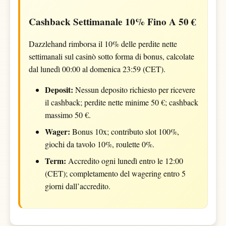
Cashback Settimanale 10% Fino A 50 €
Dazzlehand rimborsa il 10% delle perdite nette
settimanali sul casinò sotto forma di bonus, calcolate
dal lunedì 00:00 al domenica 23:59 (CET).
Deposit:
Nessun deposito richiesto per ricevere
il cashback; perdite nette minime 50 €; cashback
massimo 50 €.
Wager:
Bonus 10x; contributo slot 100%,
giochi da tavolo 10%, roulette 0%.
Term:
Accredito ogni lunedì entro le 12:00
(CET); completamento del wagering entro 5
giorni dall’accredito.