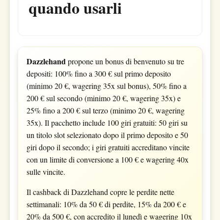
quando usarli
Dazzlehand
propone un bonus di benvenuto su tre
depositi: 100% fino a 300 € sul primo deposito
(minimo 20 €, wagering 35x sul bonus), 50% fino a
200 € sul secondo (minimo 20 €, wagering 35x) e
25% fino a 200 € sul terzo (minimo 20 €, wagering
35x). Il pacchetto include 100 giri gratuiti: 50 giri su
un titolo slot selezionato dopo il primo deposito e 50
giri dopo il secondo; i giri gratuiti accreditano vincite
con un limite di conversione a 100 € e wagering 40x
sulle vincite.
Il cashback di Dazzlehand copre le perdite nette
settimanali: 10% da 50 € di perdite, 15% da 200 € e
20% da 500 €, con accredito il lunedì e wagering 10x