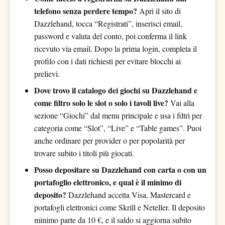
telefono senza perdere tempo?
Apri il sito di
Dazzlehand, tocca “Registrati”, inserisci email,
password e valuta del conto, poi conferma il link
ricevuto via email. Dopo la prima login, completa il
profilo con i dati richiesti per evitare blocchi ai
prelievi.
Dove trovo il catalogo dei giochi su Dazzlehand e
come filtro solo le slot o solo i tavoli live?
Vai alla
sezione “Giochi” dal menu principale e usa i filtri per
categoria come “Slot”, “Live” e “Table games”. Puoi
anche ordinare per provider o per popolarità per
trovare subito i titoli più giocati.
Posso depositare su Dazzlehand con carta o con un
portafoglio elettronico, e qual è il minimo di
deposito?
Dazzlehand accetta Visa, Mastercard e
portafogli elettronici come Skrill e Neteller. Il deposito
minimo parte da 10 €, e il saldo si aggiorna subito