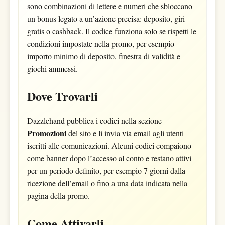
sono combinazioni di lettere e numeri che sbloccano
un bonus legato a un’azione precisa: deposito, giri
gratis o cashback. Il codice funziona solo se rispetti le
condizioni impostate nella promo, per esempio
importo minimo di deposito, finestra di validità e
giochi ammessi.
Dove Trovarli
Dazzlehand pubblica i codici nella sezione
Promozioni
del sito e li invia via email agli utenti
iscritti alle comunicazioni. Alcuni codici compaiono
come banner dopo l’accesso al conto e restano attivi
per un periodo definito, per esempio 7 giorni dalla
ricezione dell’email o fino a una data indicata nella
pagina della promo.
Come Attivarli