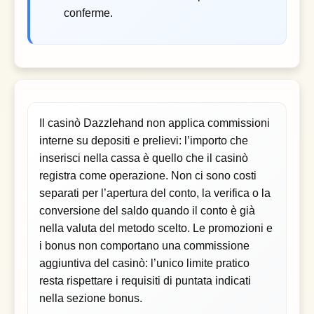
conferme.
Il casinò Dazzlehand non applica commissioni
interne su depositi e prelievi: l’importo che
inserisci nella cassa è quello che il casinò
registra come operazione. Non ci sono costi
separati per l’apertura del conto, la verifica o la
conversione del saldo quando il conto è già
nella valuta del metodo scelto. Le promozioni e
i bonus non comportano una commissione
aggiuntiva del casinò: l’unico limite pratico
resta rispettare i requisiti di puntata indicati
nella sezione bonus.