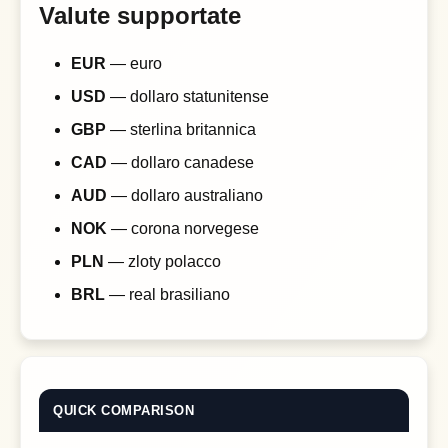
Valute supportate
EUR
— euro
USD
— dollaro statunitense
GBP
— sterlina britannica
CAD
— dollaro canadese
AUD
— dollaro australiano
NOK
— corona norvegese
PLN
— zloty polacco
BRL
— real brasiliano
QUICK COMPARISON