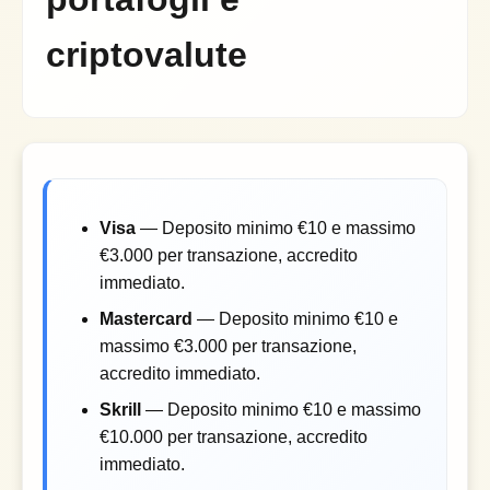
criptovalute
Visa
— Deposito minimo €10 e massimo
€3.000 per transazione, accredito
immediato.
Mastercard
— Deposito minimo €10 e
massimo €3.000 per transazione,
accredito immediato.
Skrill
— Deposito minimo €10 e massimo
€10.000 per transazione, accredito
immediato.