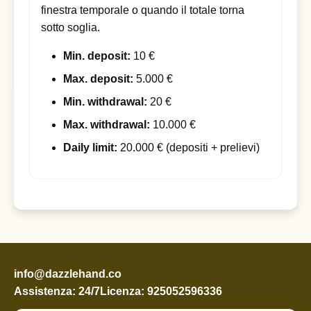
finestra temporale o quando il totale torna
sotto soglia.
Min. deposit:
10 €
Max. deposit:
5.000 €
Min. withdrawal:
20 €
Max. withdrawal:
10.000 €
Daily limit:
20.000 € (depositi + prelievi)
info@dazzlehand.co
Assistenza: 24/7
Licenza: 925052596336