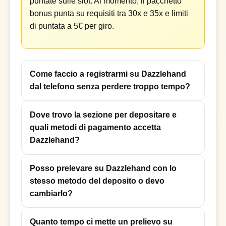
puntate sulle slot. Al momento, il pacchetto
bonus punta su requisiti tra 30x e 35x e limiti
di puntata a 5€ per giro.
Come faccio a registrarmi su Dazzlehand
dal telefono senza perdere troppo tempo?
Dove trovo la sezione per depositare e
quali metodi di pagamento accetta
Dazzlehand?
Posso prelevare su Dazzlehand con lo
stesso metodo del deposito o devo
cambiarlo?
Quanto tempo ci mette un prelievo su