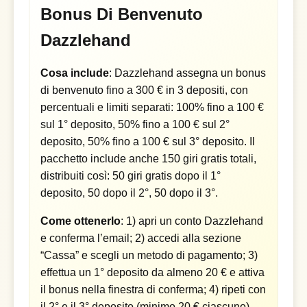
Bonus Di Benvenuto
Dazzlehand
Cosa include
: Dazzlehand assegna un bonus
di benvenuto fino a 300 € in 3 depositi, con
percentuali e limiti separati: 100% fino a 100 €
sul 1° deposito, 50% fino a 100 € sul 2°
deposito, 50% fino a 100 € sul 3° deposito. Il
pacchetto include anche 150 giri gratis totali,
distribuiti così: 50 giri gratis dopo il 1°
deposito, 50 dopo il 2°, 50 dopo il 3°.
Come ottenerlo
: 1) apri un conto Dazzlehand
e conferma l’email; 2) accedi alla sezione
“Cassa” e scegli un metodo di pagamento; 3)
effettua un 1° deposito da almeno 20 € e attiva
il bonus nella finestra di conferma; 4) ripeti con
il 2° e il 3° deposito (minimo 20 € ciascuno)