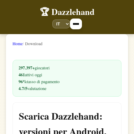
🏆 Dazzlehand
Home
Download
297.397+
giocatori
461
attivi oggi
96%
tasso di pagamento
4.7/5
valutazione
Scarica Dazzlehand:
versioni per Android,