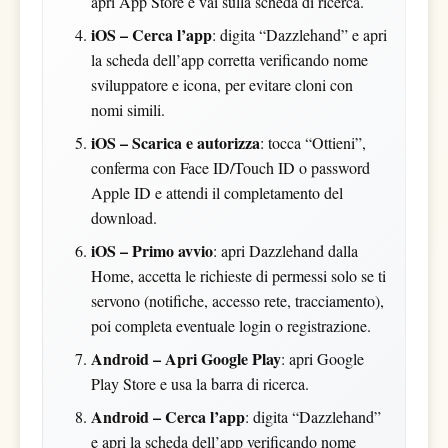
apri App Store e vai sulla scheda di ricerca.
iOS – Cerca l’app
: digita “Dazzlehand” e apri
la scheda dell’app corretta verificando nome
sviluppatore e icona, per evitare cloni con
nomi simili.
iOS – Scarica e autorizza
: tocca “Ottieni”,
conferma con Face ID/Touch ID o password
Apple ID e attendi il completamento del
download.
iOS – Primo avvio
: apri Dazzlehand dalla
Home, accetta le richieste di permessi solo se ti
servono (notifiche, accesso rete, tracciamento),
poi completa eventuale login o registrazione.
Android – Apri Google Play
: apri Google
Play Store e usa la barra di ricerca.
Android – Cerca l’app
: digita “Dazzlehand”
e apri la scheda dell’app verificando nome