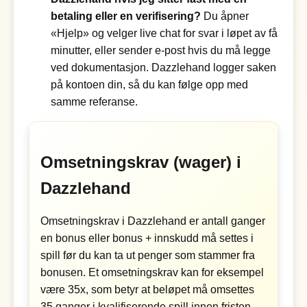
betaling eller en verifisering?
Du åpner
«Hjelp» og velger live chat for svar i løpet av få
minutter, eller sender e-post hvis du må legge
ved dokumentasjon. Dazzlehand logger saken
på kontoen din, så du kan følge opp med
samme referanse.
Omsetningskrav (wager) i
Dazzlehand
Omsetningskrav i Dazzlehand er antall ganger
en bonus eller bonus + innskudd må settes i
spill før du kan ta ut penger som stammer fra
bonusen. Et omsetningskrav kan for eksempel
være 35x, som betyr at beløpet må omsettes
35 ganger i kvalifiserende spill innen fristen