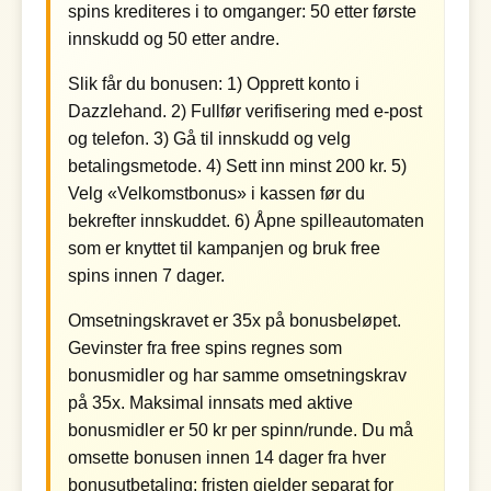
spins krediteres i to omganger: 50 etter første
innskudd og 50 etter andre.
Slik får du bonusen: 1) Opprett konto i
Dazzlehand. 2) Fullfør verifisering med e-post
og telefon. 3) Gå til innskudd og velg
betalingsmetode. 4) Sett inn minst 200 kr. 5)
Velg «Velkomstbonus» i kassen før du
bekrefter innskuddet. 6) Åpne spilleautomaten
som er knyttet til kampanjen og bruk free
spins innen 7 dager.
Omsetningskravet er 35x på bonusbeløpet.
Gevinster fra free spins regnes som
bonusmidler og har samme omsetningskrav
på 35x. Maksimal innsats med aktive
bonusmidler er 50 kr per spinn/runde. Du må
omsette bonusen innen 14 dager fra hver
bonusutbetaling; fristen gjelder separat for