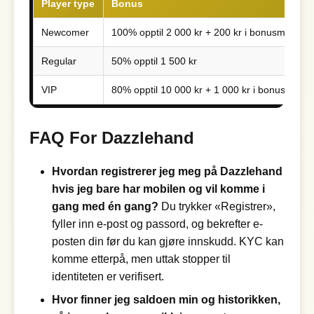
Player type
Bonus
Newcomer
100% opptil 2 000 kr + 200 kr i bonusmidler
Regular
50% opptil 1 500 kr
VIP
80% opptil 10 000 kr + 1 000 kr i bonusmidler
FAQ For Dazzlehand
Hvordan registrerer jeg meg på Dazzlehand
hvis jeg bare har mobilen og vil komme i
gang med én gang?
Du trykker «Registrer»,
fyller inn e-post og passord, og bekrefter e-
posten din før du kan gjøre innskudd. KYC kan
komme etterpå, men uttak stopper til
identiteten er verifisert.
Hvor finner jeg saldoen min og historikken,