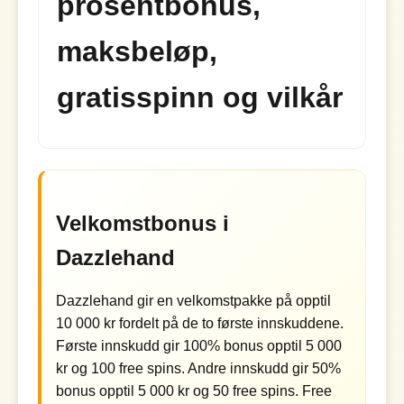
prosentbonus,
maksbeløp,
gratisspinn og vilkår
Velkomstbonus i
Dazzlehand
Dazzlehand gir en velkomstpakke på opptil
10 000 kr fordelt på de to første innskuddene.
Første innskudd gir 100% bonus opptil 5 000
kr og 100 free spins. Andre innskudd gir 50%
bonus opptil 5 000 kr og 50 free spins. Free