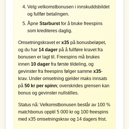
Velg velkomstbonusen i innskuddsbildet
og fullfør betalingen.
Åpne
Starburst
for å bruke freespins
som krediteres daglig.
Omsetningskravet er
x35
på bonusbeløpet,
og du har
14 dager
på å fullføre kravet fra
bonusen er lagt til. Freespins må brukes
innen
10 dager
fra første tildeling, og
gevinster fra freespins følger samme
x35
-
krav. Under omsetning gjelder maks innsats
på
50 kr per spinn
; overskrides grensen kan
bonus og gevinster nullstilles.
Status nå: Velkomstbonusen består av 100 %
matchbonus opptil 5 000 kr og 100 freespins
med x35 omsetningskrav og 14 dagers frist.