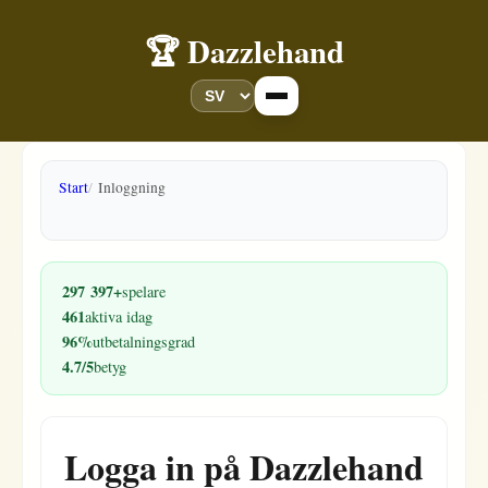
🏆 Dazzlehand
Start
Inloggning
297 397+
spelare
461
aktiva idag
96%
utbetalningsgrad
4.7/5
betyg
Logga in på Dazzlehand