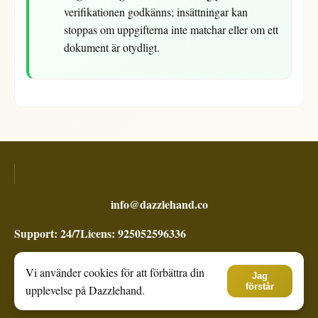
verifikationen godkänns; insättningar kan
stoppas om uppgifterna inte matchar eller om ett
dokument är otydligt.
info@dazzlehand.co
Support: 24/7
Licens: 925052596336
Spela ansvarsfullt och sätt gränser för ditt spelande.
Vi använder cookies för att förbättra din
Jag
© 2019 -
2026
Dazzlehand.
förstår
upplevelse på Dazzlehand.