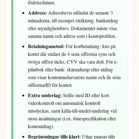
födelsedatum.
Address:
Adressbevis utfärdat de senaste 3
månaderna, till exempel elräkning, bankutdrag
eller myndighetsbrev. Dokumentet måste visa
samma namn och adress som i kontoprofilen.
Betalningsmetod:
För kortbetalning: foto på
kortet där endast de 4 sista siffrorna syns och
övriga siffror täcks; CVV ska vara dolt. För e-
plånbok eller bank: skärmdump eller utdrag
som visar kontoinnehavarens namn och de sista
siffrorna/ID för kontot.
Extra underlag:
Selfie med ID eller kort
videokontroll om automatisk kontroll
misslyckas, samt källa-till-medel-underlag vid
stora insättningar (t.ex. lönespecifikation eller
kontoutdrag).
Begränsningar tills klart:
Uttag pausas tills