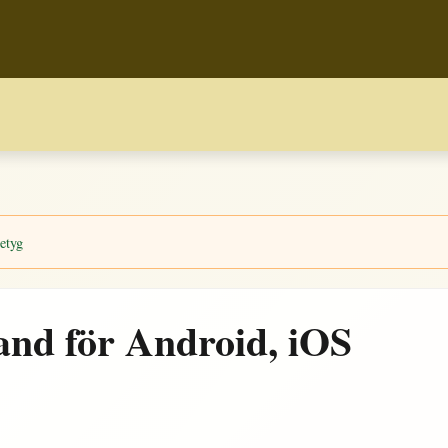
etyg
nd för Android, iOS