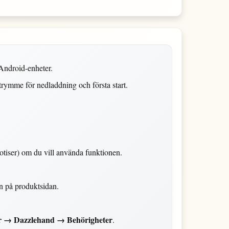
Android-enheter.
utrymme för nedladdning och första start.
iser) om du vill använda funktionen.
on på produktsidan.
r → Dazzlehand → Behörigheter
.