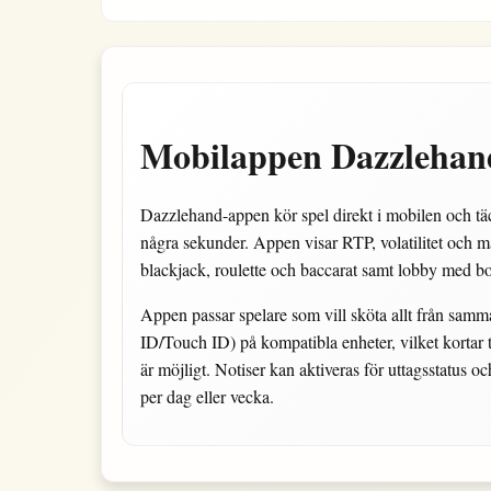
Mobilappen Dazzlehan
Dazzlehand-appen kör spel direkt i mobilen och täcke
några sekunder. Appen visar RTP, volatilitet och max
blackjack, roulette och baccarat samt lobby med 
Appen passar spelare som vill sköta allt från samma
ID/Touch ID) på kompatibla enheter, vilket kortar t
är möjligt. Notiser kan aktiveras för uttagsstatus oc
per dag eller vecka.