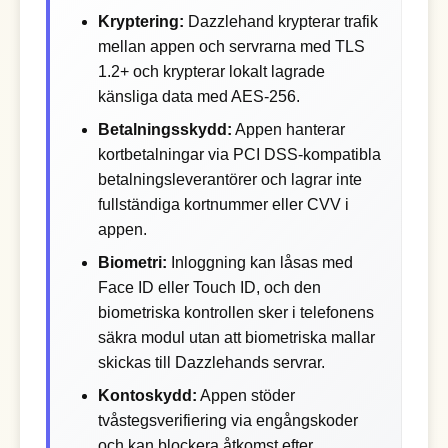
Kryptering:
Dazzlehand krypterar trafik
mellan appen och servrarna med TLS
1.2+ och krypterar lokalt lagrade
känsliga data med AES-256.
Betalningsskydd:
Appen hanterar
kortbetalningar via PCI DSS-kompatibla
betalningsleverantörer och lagrar inte
fullständiga kortnummer eller CVV i
appen.
Biometri:
Inloggning kan låsas med
Face ID eller Touch ID, och den
biometriska kontrollen sker i telefonens
säkra modul utan att biometriska mallar
skickas till Dazzlehands servrar.
Kontoskydd:
Appen stöder
tvåstegsverifiering via engångskoder
och kan blockera åtkomst efter