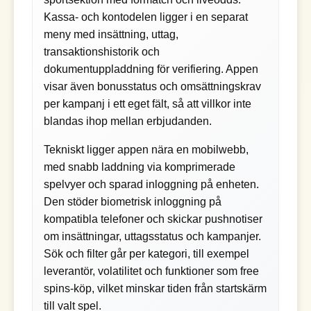
Kassa- och kontodelen ligger i en separat
meny med insättning, uttag,
transaktionshistorik och
dokumentuppladdning för verifiering. Appen
visar även bonusstatus och omsättningskrav
per kampanj i ett eget fält, så att villkor inte
blandas ihop mellan erbjudanden.
Tekniskt ligger appen nära en mobilwebb,
med snabb laddning via komprimerade
spelvyer och sparad inloggning på enheten.
Den stöder biometrisk inloggning på
kompatibla telefoner och skickar pushnotiser
om insättningar, uttagsstatus och kampanjer.
Sök och filter går per kategori, till exempel
leverantör, volatilitet och funktioner som free
spins-köp, vilket minskar tiden från startskärm
till valt spel.