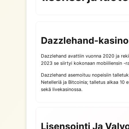
Dazzlehand-kasino: 
Dazzlehand avattiin vuonna 2020 ja reki
2023 se siirtyi kokonaan mobiiliensin -r
Dazzlehand asemoituu nopeisiin talletuksi
Netelleriä ja Bitcoinia; talletus alkaa 1
sekä livekasinossa.
Lisensointi Ja Val