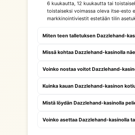
6 kuukautta, 12 kuukautta tai toistais
toistaiseksi voimassa oleva itse-esto
markkinointiviestit estetään tilin asetu
Miten teen talletuksen Dazzlehand-kasino
Missä kohtaa Dazzlehand-kasinolla näen,
Voinko nostaa voitot Dazzlehand-kasinolt
Kuinka kauan Dazzlehand-kasinon kotiutu
Mistä löydän Dazzlehand-kasinolla peli
Voinko asettaa Dazzlehand-kasinolla tall