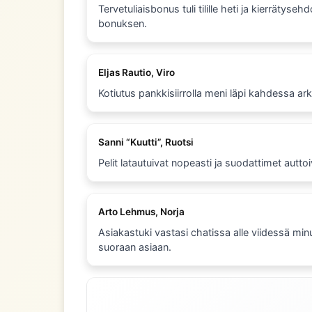
Tervetuliaisbonus tuli tilille heti ja kierräty
bonuksen.
Eljas Rautio, Viro
Kotiutus pankkisiirrolla meni läpi kahdessa ar
Sanni “Kuutti”, Ruotsi
Pelit latautuivat nopeasti ja suodattimet autt
Arto Lehmus, Norja
Asiakastuki vastasi chatissa alle viidessä mi
suoraan asiaan.