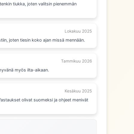
itenkin tiukka, joten valitsin pienemmän
Lokakuu 2025
stiin, joten tiesin koko ajan missä mennään.
Tammikuu 2026
 hyvänä myös ilta-aikaan.
Kesäkuu 2025
Vastaukset olivat suomeksi ja ohjeet menivät