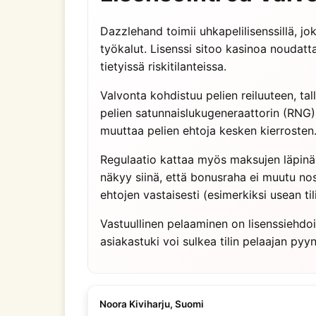
Dazzlehand toimii uhkapelilisenssillä, jo
työkalut. Lisenssi sitoo kasinoa noudat
tietyissä riskitilanteissa.
Valvonta kohdistuu pelien reiluuteen, tal
pelien satunnaislukugeneraattorin (RNG) 
muuttaa pelien ehtoja kesken kierrosten
Regulaatio kattaa myös maksujen läpinäk
näkyy siinä, että bonusraha ei muutu nost
ehtojen vastaisesti (esimerkiksi usean ti
Vastuullinen pelaaminen on lisenssiehdois
asiakastuki voi sulkea tilin pelaajan pyy
Noora Kiviharju, Suomi