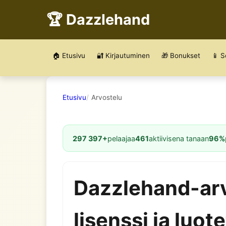
🏆 Dazzlehand
🏠 Etusivu
🔐 Kirjautuminen
🎁 Bonukset
📱 S
Etusivu
Arvostelu
297 397+
pelaajaa
461
aktiivisena tanaan
96%
Dazzlehand-arv
lisenssi ja luot