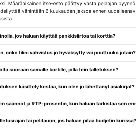
eksi. Määräaikainen itse-esto päättyy vasta pelaajan pyynnös
 edellyttää vähintään 6 kuukauden jaksoa ennen uudelleenav
ksista.
lla, jos haluan käyttää pankkisiirtoa tai korttia?
 onko tilini vahvistus jo hyväksytty vai puuttuuko jotain?
a suoraan samalle kortille, jolla tein talletuksen?
ksen käsittely kestää, kun olen jo lähettänyt asiakirjat?
en säännöt ja RTP-prosentin, kun haluan tarkistaa sen e
etusrajan tai pelitauon, jos haluan pitää budjetin kurissa