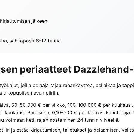
kirjautumisen jälkeen.
tia, sähköposti 6–12 tuntia.
isen periaatteet Dazzlehand-
ökalut, joilla pelaaja rajaa rahankäyttöä, peliaikaa ja tapp
 ulkopuolisen avun piiriin.
päivä, 50–50 000 € per viikko, 100–100 000 € per kuukausi.
 kuukausi. Panosraja: 0,10–500 € per kierros. Istuntoraja: 
uu voimaan heti, rajan nostaminen 24 tunnin viiveellä.
tilin ja estää kirjautumisen, talletukset ja pelaamisen. Valit