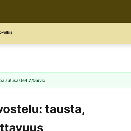
ovellus
palautusaste
4.7/5
arvio
ostelu: tausta,
ettavuus