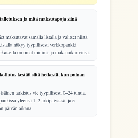
talletuksen ja mitä maksutapoja siinä
et maksutavat samalla listalla ja valitset niistä
stalla näkyy tyypillisesti verkkopankki,
jokaisella on omat minimi- ja maksuaikarivinsä.
tiutus kestää siitä hetkestä, kun painan
isäinen tarkistus vie tyypillisesti 0–24 tuntia.
pankissa yleensä 1–2 arkipäivässä, ja e-
n päivän aikana.