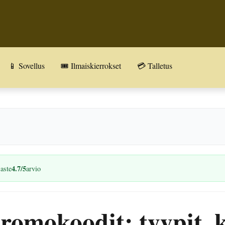
📱 Sovellus
🎟️ Ilmaiskierrokset
💳 Talletus
4.7/5
saste
arvio
omokoodit: tyypit, k