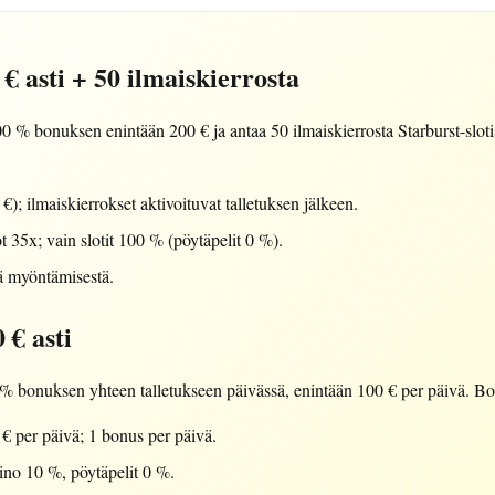
€ asti + 50 ilmaiskierrosta
 % bonuksen enintään 200 € ja antaa 50 ilmaiskierrosta Starburst-slotis
; ilmaiskierrokset aktivoituvat talletuksen jälkeen.
 35x; vain slotit 100 % (pöytäpelit 0 %).
ä myöntämisestä.
 € asti
 bonuksen yhteen talletukseen päivässä, enintään 100 € per päivä. Bon
 per päivä; 1 bonus per päivä.
ino 10 %, pöytäpelit 0 %.