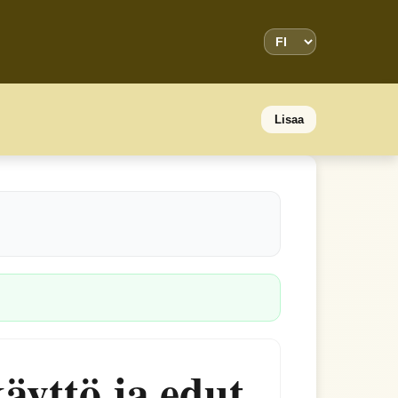
Lisaa
äyttö ja edut