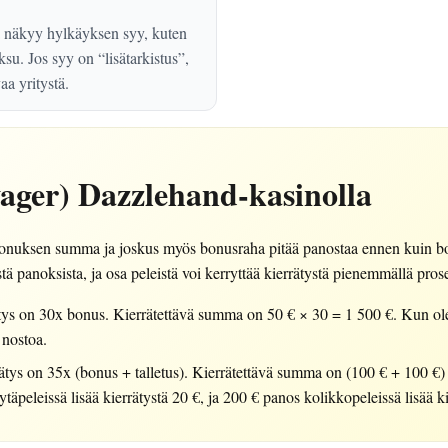
lä näkyy hylkäyksen syy, kuten
su. Jos syy on “lisätarkistus”,
a yritystä.
ager) Dazzlehand-kasinolla
bonuksen summa ja joskus myös bonusraha pitää panostaa ennen kuin bon
 panoksista, ja osa peleistä voi kerryttää kierrätystä pienemmällä prosen
tys on 30x bonus. Kierrätettävä summa on 50 € × 30 = 1 500 €. Kun ole
 nostoa.
tys on 35x (bonus + talletus). Kierrätettävä summa on (100 € + 100 €) 
äpeleissä lisää kierrätystä 20 €, ja 200 € panos kolikkopeleissä lisää ki