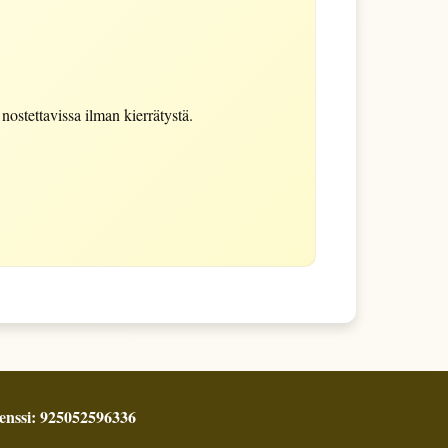
ostettavissa ilman kierrätystä.
enssi: 925052596336