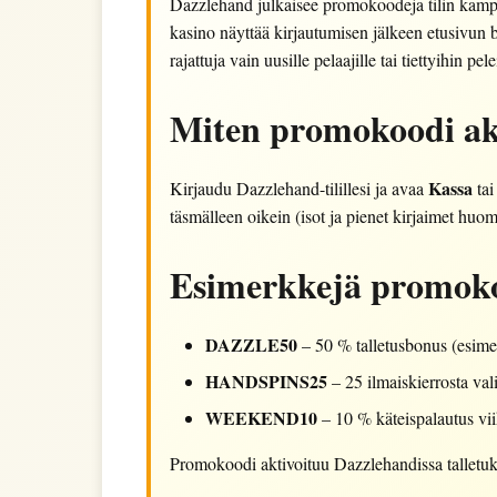
Dazzlehand julkaisee promokoodeja tilin kampanj
kasino näyttää kirjautumisen jälkeen etusivun 
rajattuja vain uusille pelaajille tai tiettyihin pele
Miten promokoodi ak
Kassa
Kirjaudu Dazzlehand-tilillesi ja avaa
ta
täsmälleen oikein (isot ja pienet kirjaimet huo
Esimerkkejä promokoo
DAZZLE50
– 50 % talletusbonus (esime
HANDSPINS25
– 25 ilmaiskierrosta val
WEEKEND10
– 10 % käteispalautus vii
Promokoodi aktivoituu Dazzlehandissa talletu