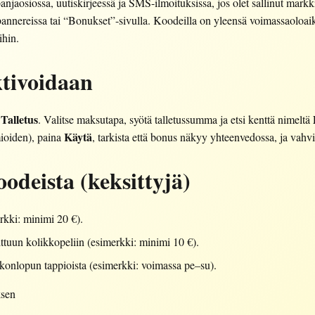
aosiossa, uutiskirjeessä ja SMS-ilmoituksissa, jos olet sallinut markki
bannereissa tai “Bonukset”-sivulla. Koodeilla on yleensä voimassaoloaika
ihin.
tivoidaan
Talletus
i
. Valitse maksutapa, syötä talletussumma ja etsi kenttä nimeltä
Käytä
mioiden), paina
, tarkista että bonus näkyy yhteenvedossa, ja vahvis
deista (keksittyjä)
rkki: minimi 20 €).
ittuun kolikkopeliin (esimerkki: minimi 10 €).
konlopun tappioista (esimerkki: voimassa pe–su).
ksen