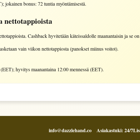
; jokainen bonus: 72 tuntia myöntämisestä.
a nettotappioista
tappioista. Cashback hyvitetään käteissaldolle maanantaisin ja se on n
asketaan vain viikon nettotappiosta (panokset miinus voitot).
(EET); hyvitys maanantaina 12:00 mennessä (EET).
info@dazzlehand.co
Asiakastuki: 24/7
Lis