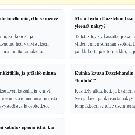
helimella niin, että se menee
Mistä löydän Dazzlehandissa 
yleensä näkyy?
nimi, sähköposti ja
Talletus löytyy kassalta, jossa nä
 avautuu heti vahvistuksen
yhden ennen summan syöttöä. Li
la ilman uutta lomaketta.
pankkikortti ja e-lompakko, ja 
kkitilille, ja pitääkö minun
Kuinka kauan Dazzlehandin ko
“kotiuta”?
aksutavan kassalla ja tehnyt
Käsittely alkaa heti, ja kasinon s
armennusta ennen ensimmäistä
Sen jälkeen pankkisiirto näkyy 
syystodistus ja osoitetieto.
lompakkoon se tulee usein sama
ai kotiutus epäonnistui, kun