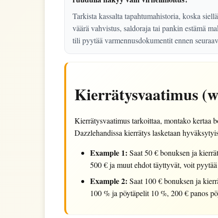
Tarkista kassalta tapahtumahistoria, koska siel
väärä vahvistus, saldoraja tai pankin estämä mak
tili pyytää varmennusdokumentit ennen seuraava
Kierrätysvaatimus (w
Kierrätysvaatimus tarkoittaa, montako kertaa 
Dazzlehandissa kierrätys lasketaan hyväksytyistä
Example 1:
Saat 50 € bonuksen ja kierrä
500 € ja muut ehdot täyttyvät, voit pyytää
Example 2:
Saat 100 € bonuksen ja kierrä
100 % ja pöytäpelit 10 %, 200 € panos pöyt