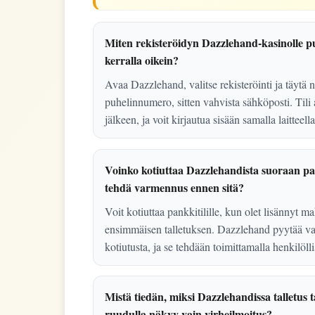
Miten rekisteröidyn Dazzlehand-kasinolle pu
kerralla oikein?
Avaa Dazzlehand, valitse rekisteröinti ja täytä 
puhelinnumero, sitten vahvista sähköposti. Tili
jälkeen, ja voit kirjautua sisään samalla laitteel
Voinko kotiuttaa Dazzlehandista suoraan pan
tehdä varmennus ennen sitä?
Voit kotiuttaa pankkitilille, kun olet lisännyt m
ensimmäisen talletuksen. Dazzlehand pyytää v
kotiutusta, ja se tehdään toimittamalla henkilölli
Mistä tiedän, miksi Dazzlehandissa talletus t
ruudulla näkyy vain virheilmoitus?