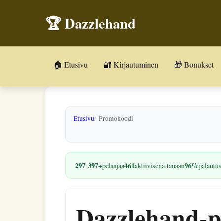
🏆 Dazzlehand
🏠 Etusivu
🔐 Kirjautuminen
🎁 Bonukset
Etusivu
Promokoodi
297 397+
461
96%
pelaajaa
aktiivisena tanaan
palautu
Dazzlehand-pr