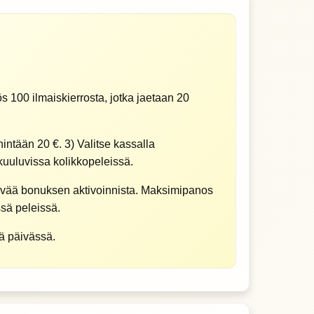
 100 ilmaiskierrosta, jotka jaetaan 20
intään 20 €. 3) Valitse kassalla
kuuluvissa kolikkopeleissä.
äivää bonuksen aktivoinnista. Maksimipanos
ssä peleissä.
sä päivässä.