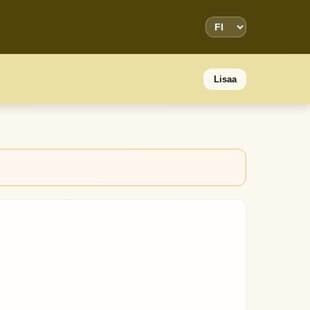
Lisaa