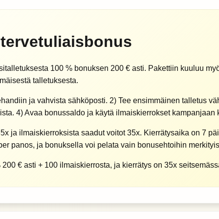
tervetuliaisbonus
talletuksesta 100 % bonuksen 200 € asti. Pakettiin kuuluu myös
mäisestä talletuksesta.
handiin ja vahvista sähköposti. 2) Tee ensimmäinen talletus väh
sta. 4) Avaa bonussaldo ja käytä ilmaiskierrokset kampanjaan 
 ja ilmaiskierroksista saadut voitot 35x. Kierrätysaika on 7 p
 per panos, ja bonuksella voi pelata vain bonusehtoihin merkityi
200 € asti + 100 ilmaiskierrosta, ja kierrätys on 35x seitsemäs