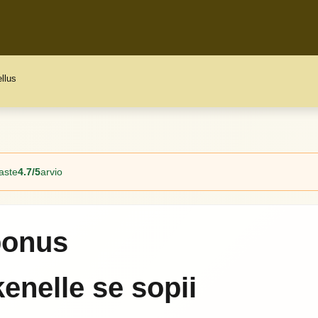
llus
aste
4.7/5
arvio
-bonus
enelle se sopii