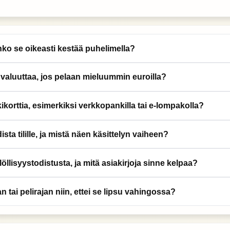
nko se oikeasti kestää puhelimella?
 valuuttaa, jos pelaan mieluummin euroilla?
ikorttia, esimerkiksi verkkopankilla tai e-lompakolla?
ta tilille, ja mistä näen käsittelyn vaiheen?
lisyystodistusta, ja mitä asiakirjoja sinne kelpaa?
 tai pelirajan niin, ettei se lipsu vahingossa?