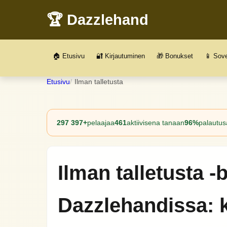
🏆 Dazzlehand
🏠 Etusivu
🔐 Kirjautuminen
🎁 Bonukset
📱 Sove
Etusivu
Ilman talletusta
297 397+
pelaajaa
461
aktiivisena tanaan
96%
palautus
Ilman talletusta 
Dazzlehandissa: k