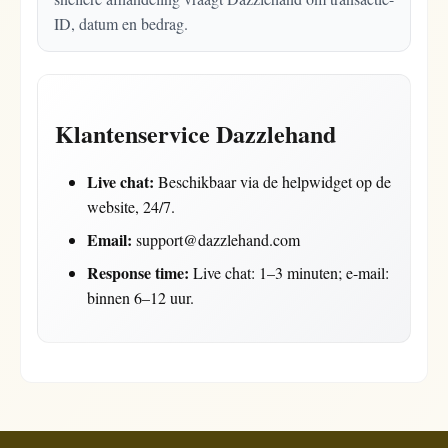
ID, datum en bedrag.
Klantenservice Dazzlehand
Live chat:
Beschikbaar via de helpwidget op de
website, 24/7.
Email:
support@dazzlehand.com
Response time:
Live chat: 1–3 minuten; e-mail:
binnen 6–12 uur.