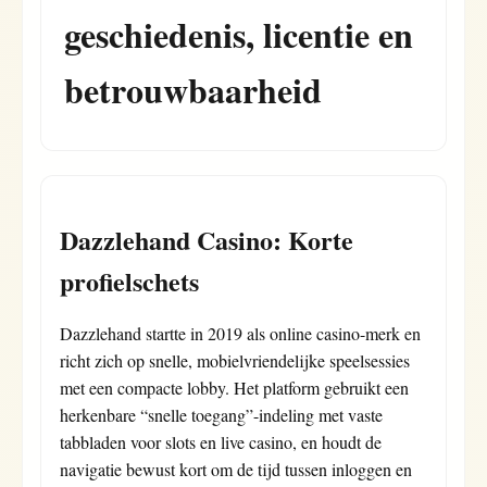
geschiedenis, licentie en
betrouwbaarheid
Dazzlehand Casino: Korte
profielschets
Dazzlehand startte in 2019 als online casino-merk en
richt zich op snelle, mobielvriendelijke speelsessies
met een compacte lobby. Het platform gebruikt een
herkenbare “snelle toegang”-indeling met vaste
tabbladen voor slots en live casino, en houdt de
navigatie bewust kort om de tijd tussen inloggen en