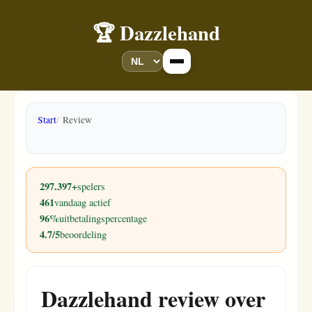
🏆 Dazzlehand
Start
Review
297.397+
spelers
461
vandaag actief
96%
uitbetalingspercentage
4.7/5
beoordeling
Dazzlehand review over