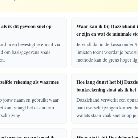
als ik dit gewoon snel op
Waar kan ik bij Dazzlehand i
er zijn en wat de minimale sto
rd in en bevestigt je e-mail via
Je vindt dat in de kassa onder
and om basisgegevens zoals
limieten toont voordat je bevest
en.
methode kan de grens hoger lig
zelfde rekening als waarmee
Hoe lang duurt het bij Dazz
bankrekening staat als ik het
op jouw naam en gebruikt waar
Dazzlehand verwerkt een opnam
iet kan, vraagt het casino om
bankoverschrijvingen komen da
schrijving.
wallets staan vaak sneller op je
and precies, en wat moet ik
Waar zie ik bij Dazzlehand 