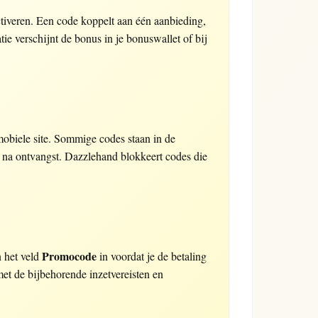
ctiveren. Een code koppelt aan één aanbieding,
ie verschijnt de bonus in je bonuswallet of bij
obiele site. Sommige codes staan in de
n na ontvangst. Dazzlehand blokkeert codes die
Promocode
n het veld
in voordat je de betaling
et de bijbehorende inzetvereisten en