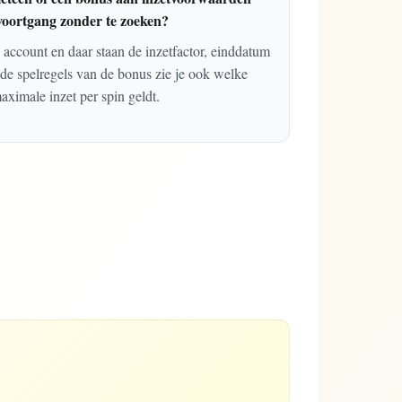
 voortgang zonder te zoeken?
e account en daar staan de inzetfactor, einddatum
In de spelregels van de bonus zie je ook welke
aximale inzet per spin geldt.