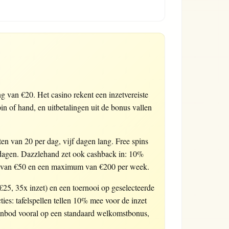
 van €20. Het casino rekent een inzetvereiste
in of hand, en uitbetalingen uit de bonus vallen
ten van 20 per dag, vijf dagen lang. Free spins
7 dagen. Dazzlehand zet ook cashback in: 10%
es van €50 en een maximum van €200 per week.
25, 35x inzet) en een toernooi op geselecteerde
ies: tafelspellen tellen 10% mee voor de inzet
aanbod vooral op een standaard welkomstbonus,