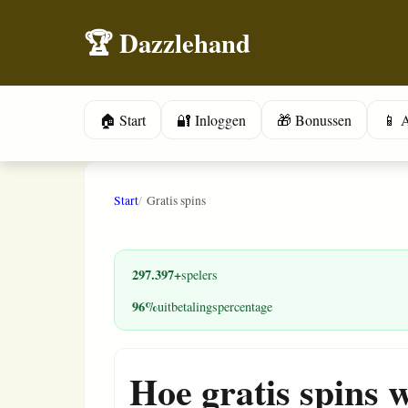
🏆 Dazzlehand
🏠 Start
🔐 Inloggen
🎁 Bonussen
📱 
Start
Gratis spins
297.397+
spelers
96%
uitbetalingspercentage
Hoe gratis spins 