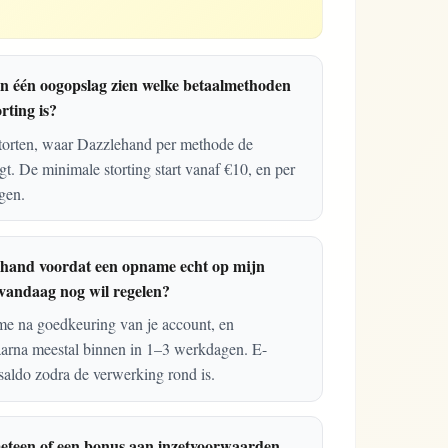
n één oogopslag zien welke betaalmethoden
rting is?
 Storten, waar Dazzlehand per methode de
igt. De minimale storting start vanaf €10, en per
gen.
lehand voordat een opname echt op mijn
 vandaag nog wil regelen?
e na goedkeuring van je account, en
arna meestal binnen in 1–3 werkdagen. E-
 saldo zodra de verwerking rond is.
meteen of een bonus aan inzetvoorwaarden