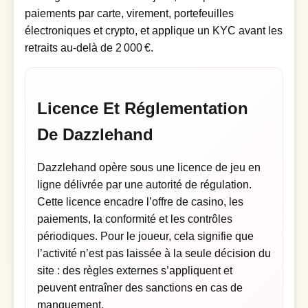
paiements par carte, virement, portefeuilles
électroniques et crypto, et applique un KYC avant les
retraits au-delà de 2 000 €.
Licence Et Réglementation
De Dazzlehand
Dazzlehand opère sous une licence de jeu en
ligne délivrée par une autorité de régulation.
Cette licence encadre l’offre de casino, les
paiements, la conformité et les contrôles
périodiques. Pour le joueur, cela signifie que
l’activité n’est pas laissée à la seule décision du
site : des règles externes s’appliquent et
peuvent entraîner des sanctions en cas de
manquement.