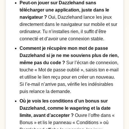
Peut-on jouer sur Dazzlehand sans
télécharger une application, juste dans le
navigateur ?
Oui, Dazzlehand lance les jeux
directement dans le navigateur sur mobile et sur
ordinateur. Tu n’installes rien, il suffit d’être
connecté et d’avoir une connexion stable.
Comment je récupère mon mot de passe
Dazzlehand si je ne me souviens plus de rien,
même pas du code ?
Sur l’écran de connexion,
touche « Mot de passe oublié », saisis ton e-mail
et utilise le lien reçu pour en créer un nouveau.
Si l’e-mail n’arrive pas, vérifie les indésirables
puis relance la demande.
Où je vois les conditions d’un bonus sur
Dazzlehand, comme le wagering et la date
limite, avant d’accepter ?
Ouvre l’offre dans «
Bonus » et lis le panneau « Conditions » où