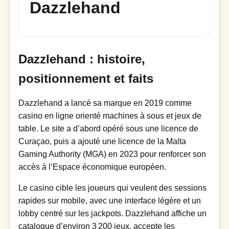
Dazzlehand
Dazzlehand : histoire,
positionnement et faits
Dazzlehand a lancé sa marque en 2019 comme
casino en ligne orienté machines à sous et jeux de
table. Le site a d’abord opéré sous une licence de
Curaçao, puis a ajouté une licence de la Malta
Gaming Authority (MGA) en 2023 pour renforcer son
accès à l’Espace économique européen.
Le casino cible les joueurs qui veulent des sessions
rapides sur mobile, avec une interface légère et un
lobby centré sur les jackpots. Dazzlehand affiche un
catalogue d’environ 3 200 jeux, accepte les