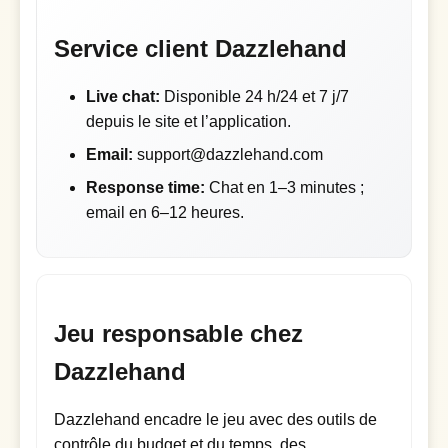
Service client Dazzlehand
Live chat:
Disponible 24 h/24 et 7 j/7
depuis le site et l’application.
Email:
support@dazzlehand.com
Response time:
Chat en 1–3 minutes ;
email en 6–12 heures.
Jeu responsable chez
Dazzlehand
Dazzlehand encadre le jeu avec des outils de
contrôle du budget et du temps, des