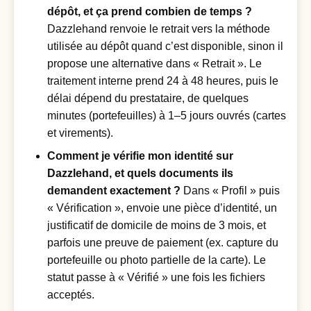
dépôt, et ça prend combien de temps ?
Dazzlehand renvoie le retrait vers la méthode
utilisée au dépôt quand c’est disponible, sinon il
propose une alternative dans « Retrait ». Le
traitement interne prend 24 à 48 heures, puis le
délai dépend du prestataire, de quelques
minutes (portefeuilles) à 1–5 jours ouvrés (cartes
et virements).
Comment je vérifie mon identité sur
Dazzlehand, et quels documents ils
demandent exactement ?
Dans « Profil » puis
« Vérification », envoie une pièce d’identité, un
justificatif de domicile de moins de 3 mois, et
parfois une preuve de paiement (ex. capture du
portefeuille ou photo partielle de la carte). Le
statut passe à « Vérifié » une fois les fichiers
acceptés.