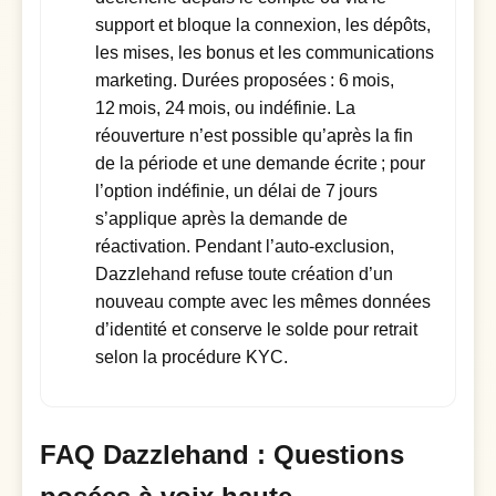
support et bloque la connexion, les dépôts,
les mises, les bonus et les communications
marketing. Durées proposées : 6 mois,
12 mois, 24 mois, ou indéfinie. La
réouverture n’est possible qu’après la fin
de la période et une demande écrite ; pour
l’option indéfinie, un délai de 7 jours
s’applique après la demande de
réactivation. Pendant l’auto-exclusion,
Dazzlehand refuse toute création d’un
nouveau compte avec les mêmes données
d’identité et conserve le solde pour retrait
selon la procédure KYC.
FAQ Dazzlehand : Questions