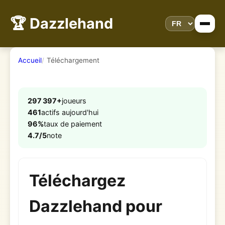
🏆 Dazzlehand
Accueil
Téléchargement
297 397+
joueurs
461
actifs aujourd'hui
96%
taux de paiement
4.7/5
note
Téléchargez
Dazzlehand pour