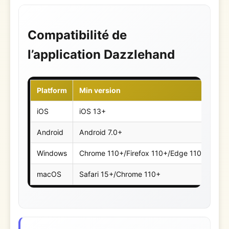
Compatibilité de
l’application Dazzlehand
Platform
Min version
Ap
iOS
iOS 13+
~9
Android
Android 7.0+
~7
Windows
Chrome 110+/Firefox 110+/Edge 110+
—
macOS
Safari 15+/Chrome 110+
—