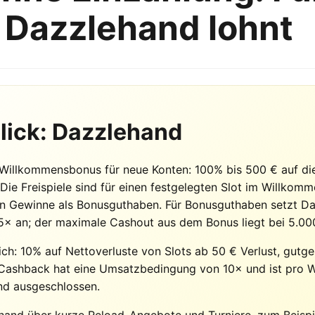
i Dazzlehand lohnt
lick: Dazzlehand
 Willkommensbonus für neue Konten: 100% bis 500 € auf die
 Die Freispiele sind für einen festgelegten Slot im Willkomm
en Gewinne als Bonusguthaben. Für Bonusguthaben setzt D
 an; der maximale Cashout aus dem Bonus liegt bei 5.00
ch: 10% auf Nettoverluste von Slots ab 50 € Verlust, gut
Cashback hat eine Umsatzbedingung von 10× und ist pro 
ind ausgeschlossen.
hand über kurze Reload-Angebote und Turniere, zum Beispi