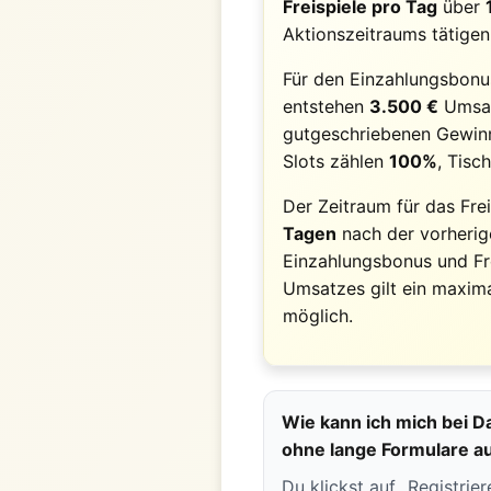
Freispiele pro Tag
über
Aktionszeitraums tätigen
Für den Einzahlungsbonu
entstehen
3.500 €
Umsat
gutgeschriebenen Gewinn
Slots zählen
100%
, Tisc
Der Zeitraum für das Fre
Tagen
nach der vorherige
Einzahlungsbonus und Fr
Umsatzes gilt ein maxim
möglich.
Wie kann ich mich bei D
ohne lange Formulare a
Du klickst auf „Registrier