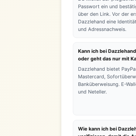
Passwort ein und bestäti
über den Link. Vor der e
Dazzlehand eine Identitä
und Adressnachweis.
Kann ich bei Dazzlehand
oder geht das nur mit K
Dazzlehand bietet PayPal 
Mastercard, Sofortüberw
Banküberweisung. E-Wallet
und Neteller.
Wie kann ich bei Dazzle