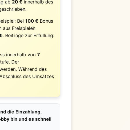
ung ab
20 €
innerhalb des
geschrieben.
eispiel: Bei
100 €
Bonus
 aus Freispielen
 €
. Beiträge zur Erfüllung:
uss innerhalb von
7
tufe. Der
werden. Während des
h Abschluss des Umsatzes
nd die Einzahlung,
obby bin und es schnell