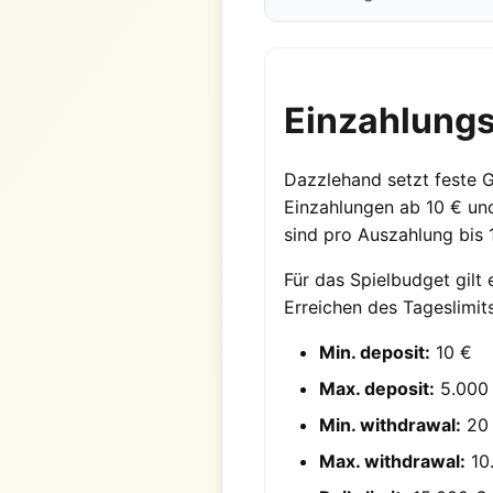
Einzahlungs
Dazzlehand setzt feste 
Einzahlungen ab 10 € un
sind pro Auszahlung bis 
Für das Spielbudget gil
Erreichen des Tageslimit
Min. deposit:
10 €
Max. deposit:
5.000 
Min. withdrawal:
20
Max. withdrawal:
10