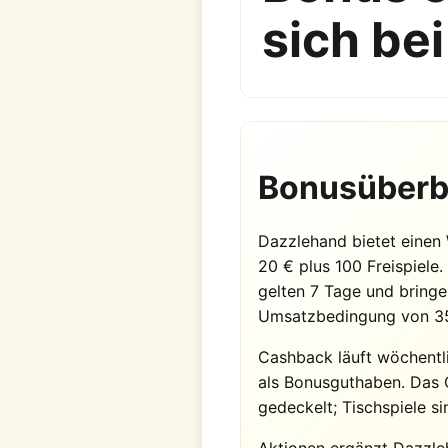
sich be
Bonusüberb
Dazzlehand bietet einen
20 € plus 100 Freispiele.
gelten 7 Tage und bring
Umsatzbedingung von 35×
Cashback läuft wöchentli
als Bonusguthaben. Das 
gedeckelt; Tischspiele s
Aktionen ergänzt Dazzle