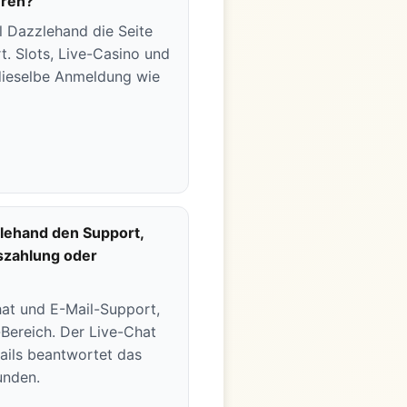
eren?
l Dazzlehand die Seite
t. Slots, Live-Casino und
 dieselbe Anmeldung wie
zlehand den Support,
szahlung oder
hat und E-Mail-Support,
-Bereich. Der Live-Chat
Mails beantwortet das
unden.