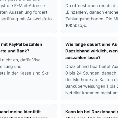
gst die E-Mail-Adresse
Du öffnest oben rechts di
rsten Auszahlung fordert
„Einzahlen“, danach ersche
tsprüfung mit Ausweisfoto
Zahlungsmethoden. Die Min
10&nbsp;€.
 mit PayPal bezahlen
Wie lange dauert eine Au
arte und Bank?
Dazzlehand wirklich, we
auszahlen lasse?
nicht an, dafür Visa,
eisung und
Dazzlehand bearbeitet Au
s in der Kasse sind Skrill
0 bis 24 Stunden, danach 
der Methode ab. Karten da
Banküberweisungen 1 bis 2
Neteller kommen meist am
hand meine Identität
Kann ich bei Dazzlehand 