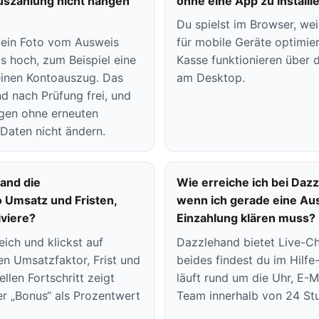
Auszahlung nicht hängen
ohne eine App zu installi
Du spielst im Browser, wei
h ein Foto vom Ausweis
für mobile Geräte optimier
s hoch, zum Beispiel eine
Kasse funktionieren über
einen Kontoauszug. Das
am Desktop.
d nach Prüfung frei, und
gen ohne erneuten
 Daten nicht ändern.
and die
Wie erreiche ich bei Daz
 Umsatz und Fristen,
wenn ich gerade eine Au
iviere?
Einzahlung klären muss?
ich und klickst auf
Dazzlehand bietet Live-C
en Umsatzfaktor, Frist und
beides findest du im Hilfe
ellen Fortschritt zeigt
läuft rund um die Uhr, E-
er „Bonus“ als Prozentwert
Team innerhalb von 24 St